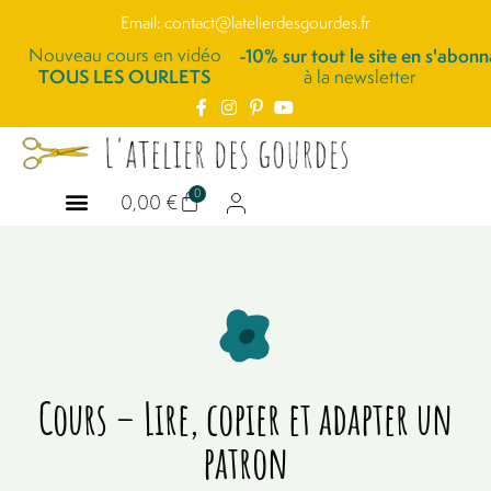
Email: contact@latelierdesgourdes.fr
Nouveau cours en vidéo
-10% sur tout le site en s'abonn
TOUS LES OURLETS
à la newsletter
0
0,00
€
ATELIERS COUTURE
COURS EN LIGNE
QUI SUIS-JE
Cours – Lire, copier et adapter un
patron