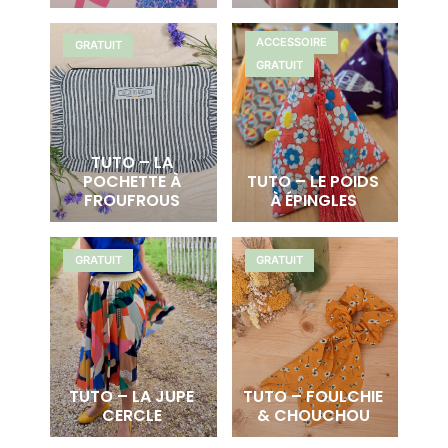
ACCESSOIRE
GRATUIT
GRATUIT
TUTO – LA
POCHETTE À
TUTO – LE POIDS
FROUFROUS
À ÉPINGLES
GRATUIT
GRATUIT
TUTO – LA JUPE
TUTO – FOULCHIE
CERCLE
& CHOUCHOU