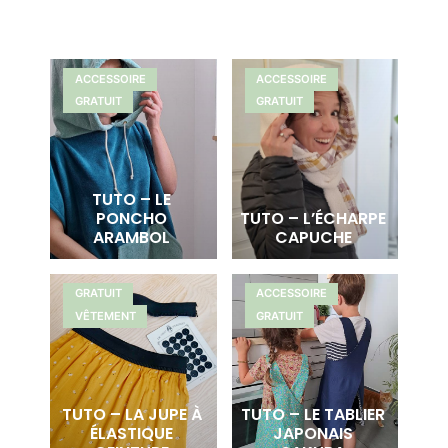
ACCESSOIRE
ACCESSOIRE
GRATUIT
GRATUIT
TUTO – LE
PONCHO
TUTO – L’ÉCHARPE
ARAMBOL
CAPUCHE
GRATUIT
ACCESSOIRE
VÊTEMENT
GRATUIT
TUTO – LA JUPE À
TUTO – LE TABLIER
ÉLASTIQUE
JAPONAIS