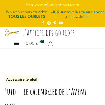
Email: contact@latelierdesgourdes.fr
Nouveau cours en vidéo
-10% sur tout le site en s'abonn
TOUS LES OURLETS
à la newsletter
0
0,00
€
ATELIERS COUTURE
COURS EN LIGNE
QUI SUIS-JE
Accessoire
Gratuit
Tuto – le calendrier de l’Avent