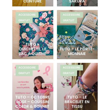
CEINTURE
SAKURA
ACCESSOIRE
ACCESSOIRE
GRATUIT
GRATUIT
TUTO -
QUICHETTE, LE
TUTO – LE PORTE-
SAC À QUICHE
MONNAIE
ACCESSOIRE
ACCESSOIRE
GRATUIT
GRATUIT
TUTO – OCTOBRE
TUTO – LE
ROSE – COUSSIN
BRACELET EN
COEUR & BONNET
TISSU