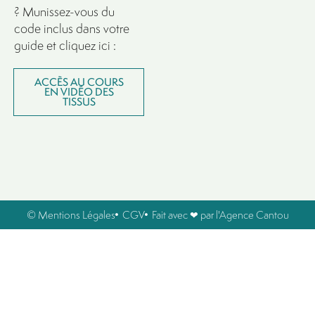
? Munissez-vous du
code inclus dans votre
guide et cliquez ici :
ACCÈS AU COURS
EN VIDÉO DES
TISSUS
© Mentions Légales
CGV
Fait avec ❤ par l'Agence Cantou